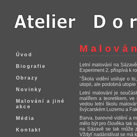
Malován
Úvod
Letní malování na Sázavě
Biografie
Experiment 2. přispívá k r
Obrazy
"Škola vidění usiluje o t
utopii, ale podobná utopie 
Novinky
Letní malování je součás
malířem a teoretikem, ve 
Malování a jiné
vedou letní školu malován
akce
švýcarském Luzernu a Faku
Barva, barevné vidění a ma
Média
mělo být pro člověka tak 
na Sázavě se tak může zú
Kontakt
Vždyť nadánídívat se má k