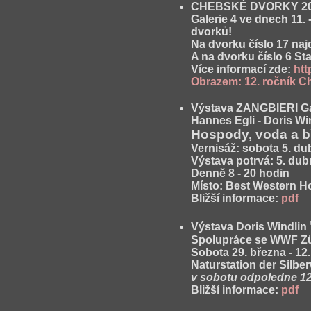
CHEBSKÉ DVORKY 2
Galerie 4 ve dnech 11. 
dvorků!
Na dvorku číslo 17 naj
A
na dvorku číslo 6 St
Více informací zde:
htt
Obrazem: 12. ročník 
Výstava ZANGBIERI Gal
Hannes Egli - Doris Wi
Hospody, voda a b
Vernisáž: sobota 5. du
Výstava potrvá: 5. dub
Denně 8 - 20 hodin
Místo: Best Western Ho
Bližší informace:
pdf
Výstava Doris Windlin
Spolupráce se WWF Zür
Sobota 29. března - 12
Naturstation der Silb
v sobotu odpoledne 12
Bližší informace:
pdf