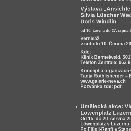
Výstava „Ansichte
Silvia Lüscher Wi
Doris Windlin
od 10. června do 27. srpna 
Vernisáž
v sobotu 10. Června 20
Kde:
Klinik Barmelweid, 50
Telefon Zentrale: 062 8
Koncept a organizace 
Tanja Röthlisberger – 
www.galerie-neva.ch
Pozvánka zde:
pdf
.
Umělecká akce: Vi
Löwenplatz Luzer
Od 15. do 20. června 2
Löwenplatz v Luzernu
Po Flüeli-Ranft a Stan