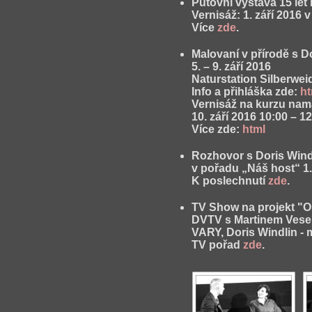
Putovní výstava 15 le
Vernisáž: 1. září 2016
Více
zde
.
Malovaní v přírodě s D
5. – 9. září 2016
Naturstation Silberwe
Info a přihláška zde:
ht
Vernisáž na kurzu na
10. září 2016 10:00 – 1
Více zde:
html
Rozhovor s Doris Wind
v pořadu „Náš host“ 1
K poslechnutí
zde
.
TV Show
na projekt 
DVTV s Martinem Veselo
VARY,
Doris Windlin - 
TV pořad
zde
.