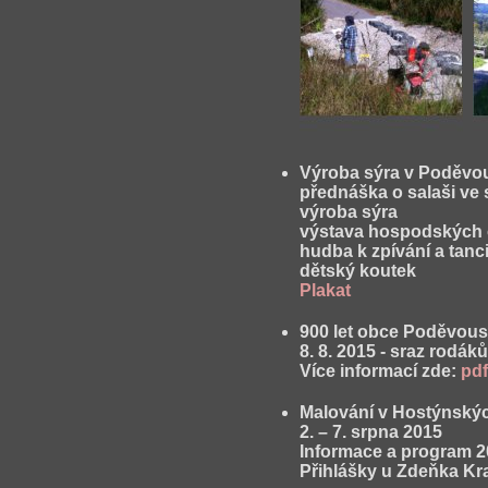
Výroba sýra v Poděvou
přednáška o salaši ve
výroba sýra
výstava hospodských 
hudba k zpívání a tanc
dětský koutek
Plakat
900 let obce Poděvou
8. 8. 2015 - sraz rodáků
Více informací zde:
pdf
Malování v Hostýnskýc
2. – 7. srpna 2015
Informace a program 2
Přihlášky u Zdeňka Kr