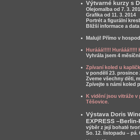
Výtvarné kurzy s 
Olejomalba
od 7. 3. 201
Grafika
od 11. 3. 2014
Portrét a figurální kres
Bližší informace a dat
Maluji! Přímo v hospo
Hurááá!!!!! Hurááá!!!!! 
Vyhrála jsem 4 měsíčn
Zpívaní koled u kapli
v pondělí 23. prosince
Zveme všechny děti, m
Zpívejte s námi koled
K vidění jsou vitráže
Těšovice.
Výstava Doris Win
EXPRESS –Berlin-
výběr z její bohaté tvo
So. 12. listopadu – pá.