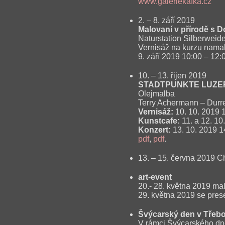
www.galeriekafka.cz
2. – 8. září 2019
Malovaní v přírodě s 
Naturstation Silberweid
Vernisáž na kurzu nama
9. září 2019 10:00 – 12:
10. – 13. řijen 2019
STADTPUNKTE LUZE
Olejmalba
Terry Achermann – Durrer
Vernisáž:
10. 10. 2019 
Kunstcafe:
11. a 12. 10
Konzert:
13. 10. 2019 1
pdf
,
pdf
.
13. – 15. června 2019 
art-event
20.- 28. května 2019 ma
29. května 2019 se pres
Švýcarský den v Třebo
V rámci Švýcarského dne