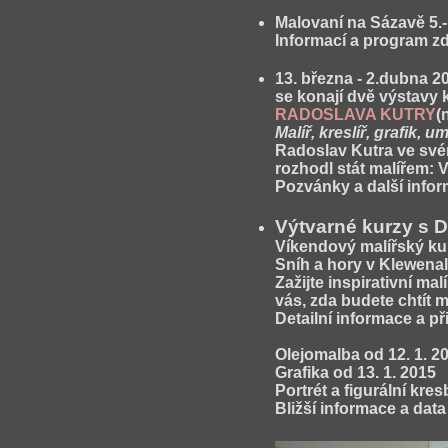
Malovaní na Sázavě 5.- 
Informací a program z
13. března - 2.dubna 2
se konají dvě výstavy 
RADOSLAVA KUTRY
(
Malíř, kreslíř, grafik,
Radoslav Kutra ve svém
rozhodl stát malířem: 
Pozvánky a další info
Výtvarné kurzy s 
Víkendový malířský ku
Sníh a hory v Klewenalp
Zažijte inspirativní ma
vás, zda budete chtít 
Detailní informace a p
Olejomalba
od 12. 1. 20
Grafika
od 13. 1. 2015
Portrét a figurální kres
Bližší informace a dat