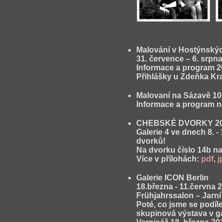
Malování v Hostýnskýc
31. července – 6. srpn
Informace a program 2
Přihlášky u Zdeňka Kr
Malovaní na Sázavě 10.
Informace a program n
CHEBSKÉ DVORKY 2
Galerie 4 ve dnech 8. -
dvorků!
Na dvorku číslo 14b na
Více v přílohách:
pdf
,
j
Galerie ICON Berlin
18.března - 11.června 
Frühjahrssalon – Jarní
Poté, co jsme se podíl
skupinová výstava v gal