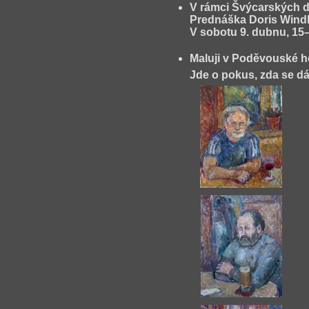
V rámci Švýcarských d
Prednáška Doris Windli
V sobotu 9. dubnu, 15–
Maluji v Poděvouské 
Jde o pokus, zda se dá