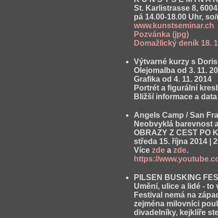
St. Karlistrasse 8, 600
pá 14.00-18.00 Uhr, so/
www.kunstseminar.ch
Pozvánka (jpg)
Domažlický deník 18. 1
Výtvarné kurzy s Dori
Olejomalba od 3. 11. 201
Grafika od 4. 11. 2014
Portrét a figurální kres
Bližší informace a dat
Angels Camp / San Fr
Neobvyklá barevnost a 
OBRAZY Z CEST PO K
středa 15. října 2014
Více
zde
a
zde
.
https://www.youtube.
PILSEN BUSKING FES
Umění, ulice a lidé - t
Festival nemá na západ
zejména milovníci pouli
divadelníky, kejklíře s