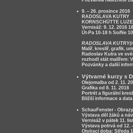
9. – 26. prosince 2016
RADOSLAVA KUTRY
KORNSCHÜTTE LUZ
Vernisáž: 9. 12. 2016 1
Út-Pa 10-18 h So/Ne 10
RADOSLAVA KUTRY(nar.
Malíř, kreslíř, grafik,
Radoslav Kutra ve svém
rozhodl stát malířem: 
Pozvánky a další info
Výtvarné kurzy s 
Olejomalba
od 2. 11. 20
Grafika
od 8. 11. 2016
Portrét a figurální kres
Bližší informace a dat
SchauFenster - Obrazy
Výstava děl žáků a ná
Vernisáž v pátek 11. li
Výstava potrvá od 12. -
Otvírací doba: Středa 1