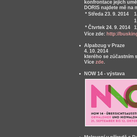
konfrontace jejich uměn
DORIS najdete mě na
* Středa 23. 9. 2014
14
16
* Čtvrtek 24. 9. 2014
11
Více zde:
http://buskin
Alpabzug v Praze
4. 10. 2014
kterého se zúčastním 
Více
zde
.
NOW 14 - výstava