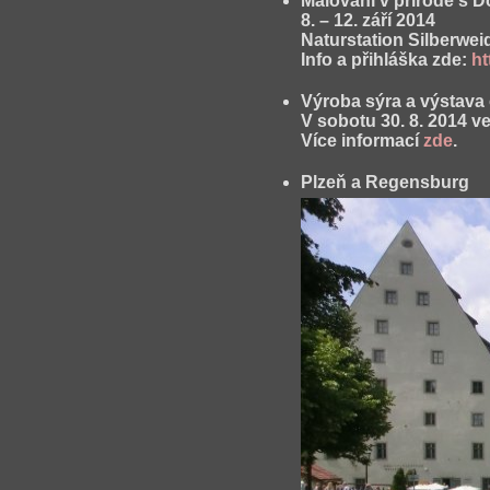
Malovaní v přírodě s D
8. – 12. září 2014
Naturstation Silberwe
Info a přihláška zde:
ht
Výroba sýra a výstava
V sobotu 30. 8. 2014 v
Více informací
zde
.
Plzeň a Regensburg