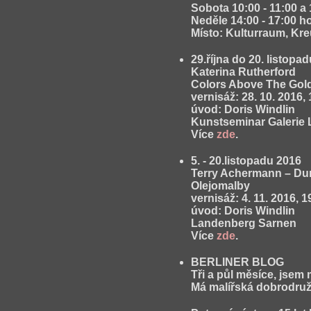
Sobota 10:00 - 11:00 a 
Neděle 14:00 - 17:00 h
Místo: Kulturraum, Kre
29.října do 20. listopa
Katerina Rutherford
Colors Above The Gol
vernisáž: 28. 10. 2016, 
úvod: Doris Windlin
Kunstseminar Galerie 
Více
zde
.
5. - 20.listopadu 2016
Terry Achermann – Dur
Olejomalby
vernisáž: 4. 11. 2016, 1
úvod: Doris Windlin
Landenberg Sarnen
Více
zde
.
BERLINER BLOG
Tři a půl měsíce, jsem 
Má malířská dobrodruž