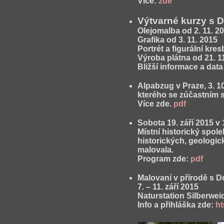
Více:
zde
Výtvarné kurzy s 
Olejomalba
od 2. 11. 20
Grafika
od 3. 11. 2015
Portrét a figurální kres
Výroba plátna
od 21. 1
Bližší informace a dat
Alpabzug v Praze, 3. 1
kterého se zúčastním 
Více zde.
pdf
Sobota 19. září 2015 v 
Místní historický spol
historických, geologic
malovala.
Program zde:
pdf
Malovaní v přírodě s D
7. – 11. září 2015
Naturstation Silberwe
Info a přihláška zde:
ht