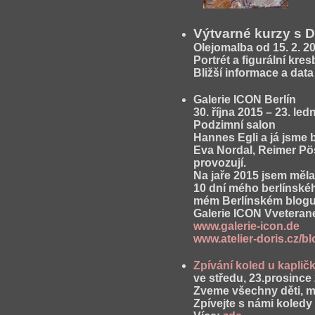
Výtvarné kurzy s 
Olejomalba
od 15. 2. 20
Portrét a figurální kres
Bližší informace a dat
Galerie ICON Berlín
30. října 2015 – 23. le
Podzimní salon
Hannes Egli a já jsme 
Eva Nordal, Reimer Pösc
provozují.
Na jaře 2015 jsem měla
10 dní mého berlínské
mém Berlínském blogu
Galerie ICON Vveterane
www.galerie-icon.de
www.atelier-doris.cz/b
Zpívání koled u kapli
ve středu, 23.prosince
Zveme všechny děti, m
Zpívejte s námi koled