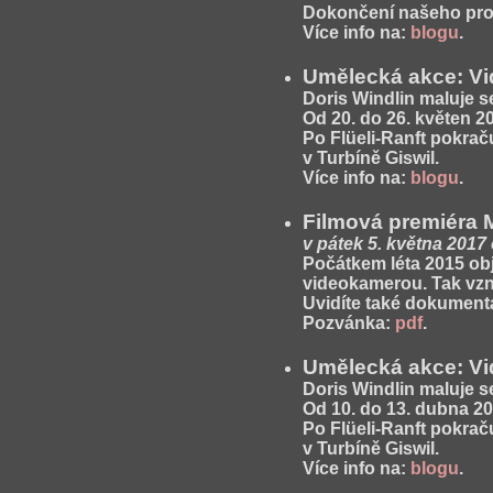
Dokončení našeho proj
Více info na:
blogu
.
Umělecká akce: Vi
Doris Windlin maluje se
Od 20. do 26. květen 2
Po Flüeli-Ranft pokra
v Turbíně Giswil.
Více info na:
blogu
.
Filmová premiéra 
v pátek 5. května 2017
Počátkem léta 2015 ob
videokamerou. Tak vzni
Uvidíte také dokumentá
Pozvánka:
pdf
.
Umělecká akce: Vi
Doris Windlin maluje se
Od 10. do 13. dubna 20
Po Flüeli-Ranft pokra
v Turbíně Giswil.
Více info na:
blogu
.