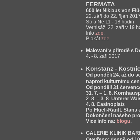
FERMATA
600 let Niklaus von Flü
22. září do 22. říjen 201
So a Ne 11 - 18 hodin
Vernisáž: 22. září v 19 h
Info
zde
.
Plakát
zde
.
Malovaní v přirodě s D
4. - 8. září 2017
Konstanz - Kostni
Od ponděli 24. až do s
naproti kulturnímu cen
Od ponděli 31 července
31. 7. – 1. 8. Kornhaus
2. 8. – 3. 8. Unterer W
4. 8. Casinoplatz
Po Flüeli-Ranft, Stans
Dokončení našeho proj
Více info na:
blogu
.
GALERIE KLINIK BA
Otevřeno: denně od 10