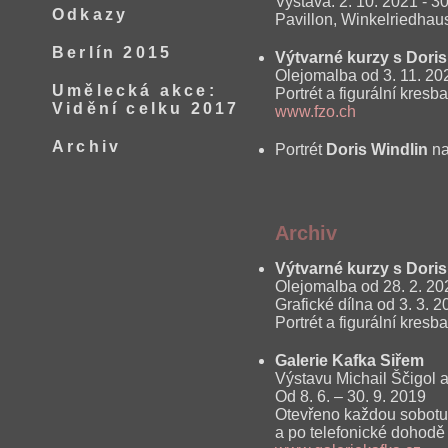
Vystava: 2. 10. 2021 - 30
Odkazy
Pavillon, Winkelriedhau
Berlín 2015
Výtvarné kurzy s Dori
Olejomalba od 3. 11. 202
Umělecká akce:
Portrét a figurální kresb
Vidění celku 2017
www.fzo.ch
Archiv
Portrét
Doris Windlin
na
Archiv
Výtvarné kurzy s Dori
Olejomalba od 28. 2. 202
Grafické dílna od 3. 3. 
Portrét a figurální kresb
Galerie Kafka Siřem
Výstavu Michail Ščigol 
Od 8. 6. – 30. 9. 2019
Otevřeno každou sobotu
a po telefonické dohodě