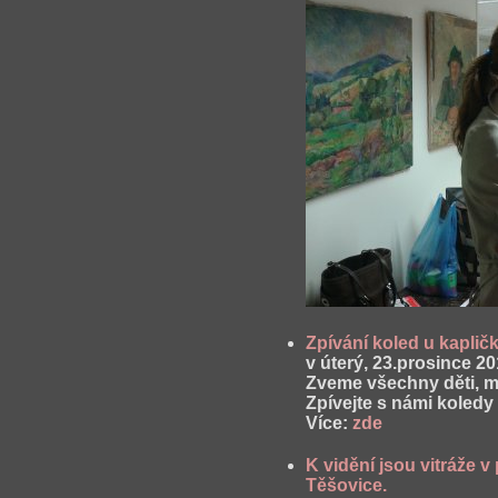
Zpívání koled u kapli
v úterý, 23.prosince 2
Zveme všechny děti, m
Zpívejte s námi koled
Více:
zde
K vidění jsou vitráže
Těšovice.