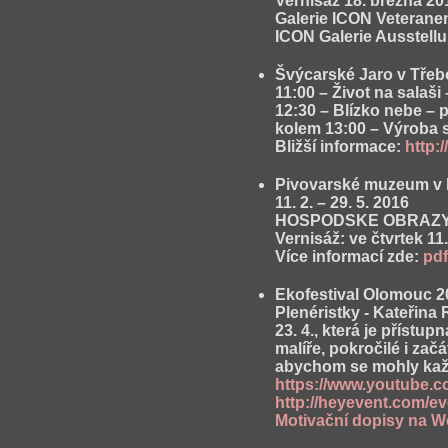
Vernisáž 18. března 20
Galerie ICON Veteranen
ICON Galerie Ausstell
Švýcarské Jaro v Třeb
11:00 – Život na salaši
12:30 – Blízko nebe – 
kolem 13:00 – Výroba 
Bližší informace:
http:
Pivovarské muzeum v P
11. 2. – 29. 5. 2016
HOSPODSKE OBRAZY D
Vernisáž: ve čtvrtek 11.
Více informací zde:
pdf
Ekofestival Olomouc 2
Plenéristky - Kateřina
23. 4., která je přístu
malíře, pokročilé i zač
abychom se mohly každ
https://www.youtube
http://heyevent.com/ev
Motivační dopisy na W