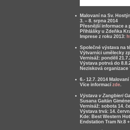
Malovaní na Sv. Hostý
3. – 8. srpna 2014
Přesnější informace a
Přihlášky u Zdeňka Kr
Imprese z roku 2013:
h
Společné výstava na 
Výtvarníci umělecky zp
Vernisáž: pondělí 21.7
Výstava potrvá do 8.8.
Nezisková organizace 
6.- 12.7. 2014
Malovaní
Více informací
zde
.
Výstava v Zangbieri Gal
Susana Gaitán Giméne
Vernisáž: sobota 14. č
Výstava trvá: 14. červn
Kde: Best Western Hote
Endstation Tram Nr.8 +