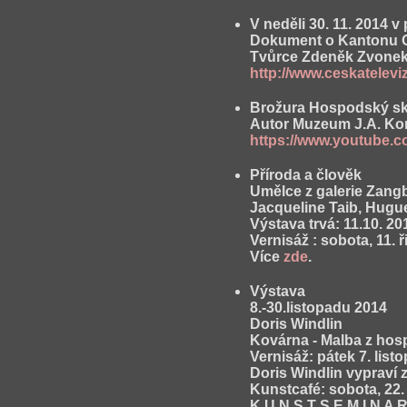
V neděli 30. 11. 2014 
Dokument o Kantonu O
Tvůrce Zdeněk Zvonek 
http://www.ceskatelev
Brožura Hospodský ski
Autor Muzeum J.A. K
https://www.youtube.
Příroda a člověk
Umělce z galerie Zangbi
Jacqueline Taib, Hugue
Výstava trvá: 11.10. 20
Vernisáž : sobota, 11. ř
Více
zde
.
Výstava
8.-30.listopadu 2014
Doris Windlin
Kovárna - Malba z ho
Vernisáž: pátek 7. list
Doris Windlin vypraví 
Kunstcafé: sobota, 22.
K U N S T S E M I N A R