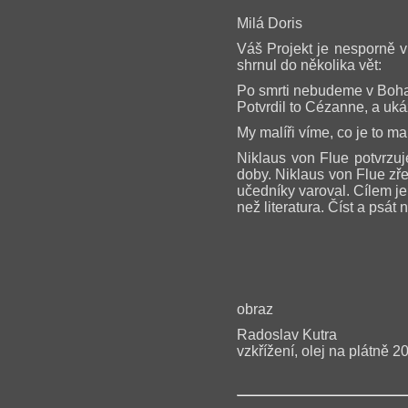
Milá Doris
Váš Projekt je nesporně v
shrnul do několika vět:
Po smrti nebudeme v Boha 
Potvrdil to Cézanne, a uká
My malíři víme, co je to ma
Niklaus von Flue potvrzu
doby. Niklaus von Flue zře
učedníky varoval. Cílem je
než literatura. Číst a psát
S pozdrave
obraz
Radoslav Kutra
vzkřížení, olej na plátně 2