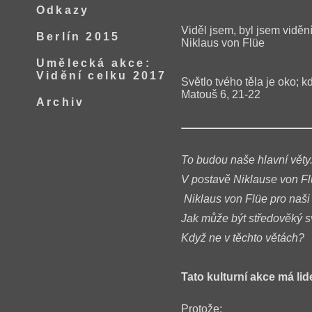
Odkazy
Viděl jsem, byl jsem viděn
Berlín 2015
Niklaus von Flüe
Umělecká akce:
Vidění celku 2017
Světlo tvého těla je oko; kd
Matouš 6, 21-22
Archiv
To budou naše hlavní věty
V postavě Niklause von Fl
Niklaus von Flüe pro naši
Jak může být středověký s
Když ne v těchto větách?
Tato kulturní akce má lid
Protože: