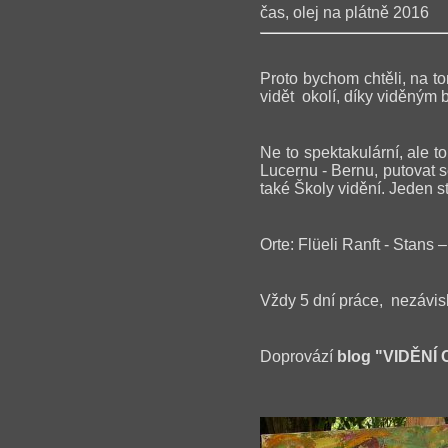
čas, olej na plátně 2016
Proto bychom chtěli, na t
vidět okolí, díky viděným
Ne to spektakulární, ale t
Lucernu - Bernu, putovat s
také Školy vidění. Jeden s
Orte: Flüeli Ranft - Stans 
Vždy 5 dní práce, nezá
Doprovází
blog "VIDĚNÍ