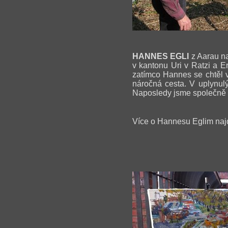
HANNES EGLI
z Aarau na
v kantonu Uri v Ratzi a E
zatímco Hannes se chtěl vě
náročná cesta. V uplynul
Naposledy jsme společně ma
Více o Hannesu Eglim naj