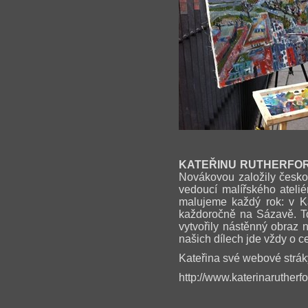
KATEŘINU RUTHERFO
Novákovou založily česko
vedoucí malířského ateli
malujeme každý rok: v Ka
každoročně na Sázavě. To
vytvořily nástěnný obraz 
našich dílech jde vždy o c
Kateřina své webové stráky
http://www.katerinarutherf