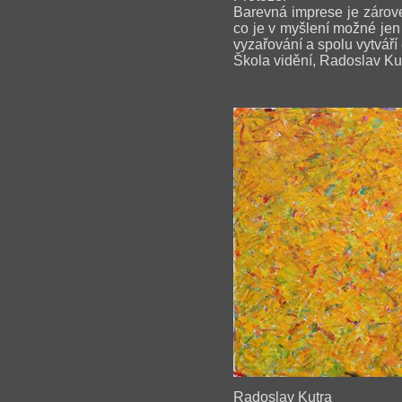
Barevná imprese je zárove
co je v myšlení možné jen 
vyzařování a spolu vytváří 
Škola vidění, Radoslav Ku
Radoslav Kutra